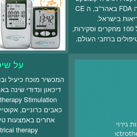
וקל לשימוש, מאושר על ידי ה FDA באהר"ב, ה CE
יאות בישראל.
אלפא-סטים מוכח על ידי מעל 100 מחקרים וסקירות,
יפולים ברחבי העולם.
על שיט
המכשיר מוכח כיעיל ובט
כאבים כרוניים, אקוטי
rical therapy.