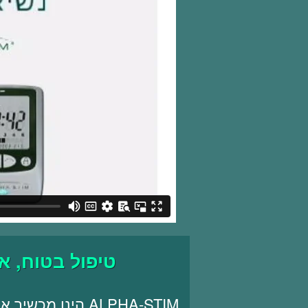
טיפול בטוח, א
ALPHA-STIM הינו מ