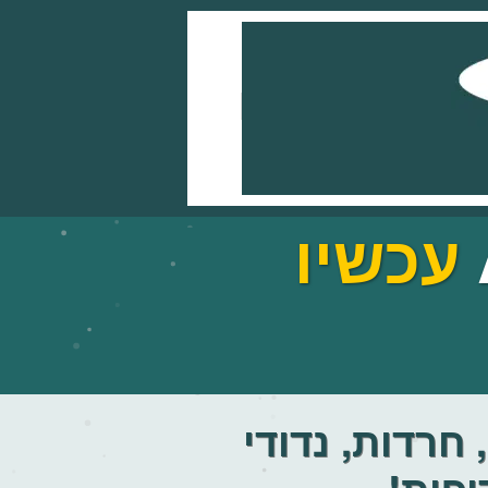
עכשיו
 חרדות, נדודי
ופות!