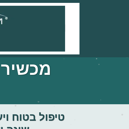
מכשיר PHA-STIM M
טיפול בטוח ויע
שינה ו