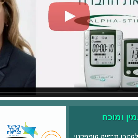
מין ומוכח
כשיר אלקטרו-תרפיה קומפקטי