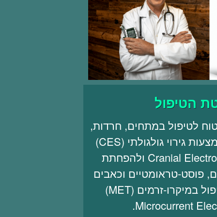
ת הטיפול
וח לטיפול במתחים, חרדות,
דיכאון ונדודי שינה באמצעות גירוי גולגולתי (CES)
Cranial Electrotherapy Stimulation ולהפחתת
ים, פוסט-טראומטיים וכאבים
אחרים באמצעות טיפול במיקרו-זרמים (MET)
Microcurrent Elect