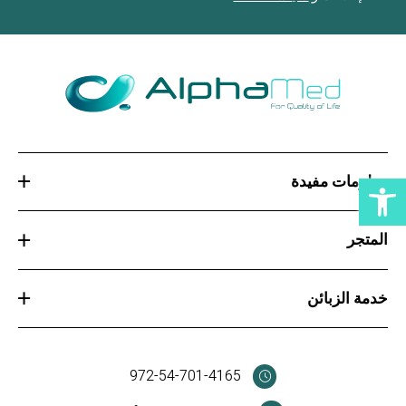
افتح شريط الوصول
معلومات مفيدة
المتجر
خدمة الزبائن
972-54-701-4165