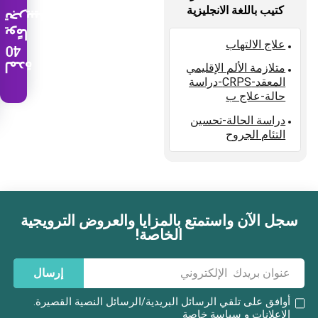
كتيب باللغة الانجليزية
تجريبية
يومًا
علاج الالتهاب
40
لمدة
متلازمة الألم الإقليمي
المعقد-CRPS-دراسة
حالة-علاج ب
دراسة الحالة-تحسين
التئام الجروح
سجل الآن واستمتع بالمزايا والعروض الترويجية
بريد إلكتروني
الخاصة!
إرسال
أوافق على تلقي الرسائل البريدية/الرسائل النصية القصيرة.
الإعلانات و
سياسة خاصة