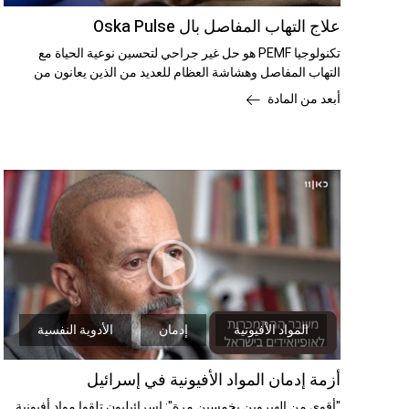
علاج التهاب المفاصل بال Oska Pulse
تكنولوجيا PEMF هو حل غير جراحي لتحسين نوعية الحياة مع
التهاب المفاصل وهشاشة العظام للعديد من الذين يعانون من
التهاب المفاصل - سواء
أبعد من المادة
المواد الأفيونية
إدمان
الأدوية النفسية
أزمة إدمان المواد الأفيونية في إسرائيل
"أقوى من الهيروين بخمسين مرة": إسرائيليون تلقوا مواد أفيونية