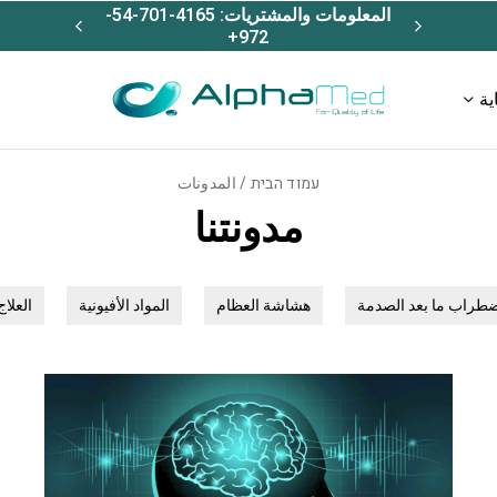
المعلومات والمشتريات: 4165-701-54-
جهاز
شحن م
972+
ية
עמוד הבית
/ المدونات
مدونتنا
طراب ما بعد الصدمة
هشاشة العظام
المواد الأفيونية
العلاج