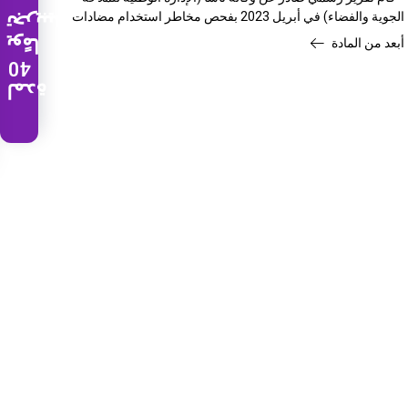
الجوية والفضاء) في أبريل 2023 بفحص مخاطر استخدام مضادات
تجريبية
الاكتئاب SSRI.
يومًا
أبعد من المادة
40
لمدة