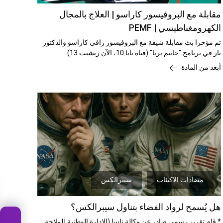
مقابلة مع البروفيسور كاراسو | العلاج بالمجال
الكهرومغناطيسي | PEMF
تم مؤخرا بث مقابلة شيقة مع البروفيسور رافي كاراسو والدكتور
بار في برنامج "حاييم بريا" (قناة نانا 10، الآن ريشيت 13).
أبعد من المادة
مضادات الاكتئاب
سيبرالكس
هل يُسمح لرواد الفضاء بتناول سيبرالكس؟
* قام تقرير رسمي صادر عن وكالة ناسا (الإدارة الوطنية للملاحة