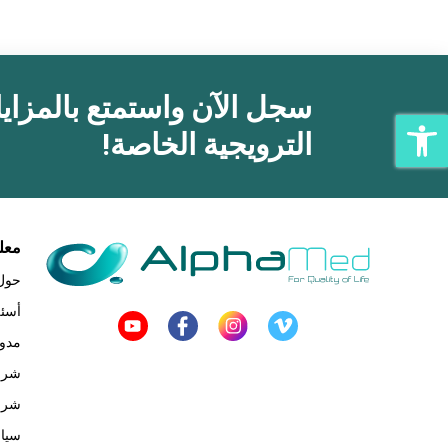
سجل الآن واستمتع بالمزاي
افتح شريط الوصول
الترويجية الخاصة!
معل
حول
أسئل
مدون
شرو
شرو
سيا