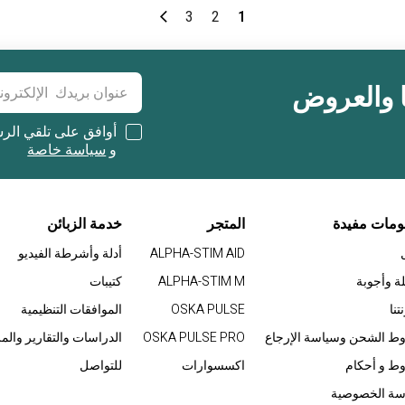
3
2
1
بريد إلكتروني
ا والعروض
أوافق على تلقي الرس
و
سياسة خاصة
ومات مفيدة
المتجر
خدمة الزبائن
ALPHA-STIM AID
أدلة وأشرطة الفيديو
ة وأجوبة
ALPHA-STIM M
كتيبات
تنا
OSKA PULSE
الموافقات التنظيمية
ط الشحن وسياسة الإرجاع
OSKA PULSE PRO
الدراسات والتقارير والم
ط و أحكام
اكسسوارات
للتواصل
سة الخصوصية