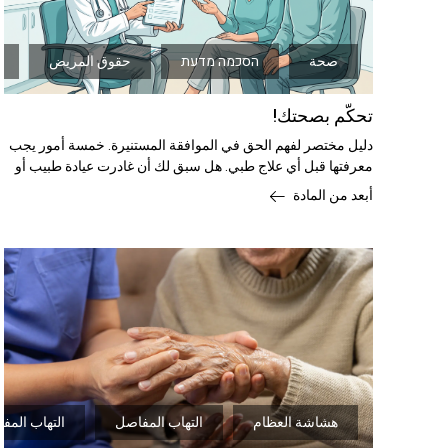
صحة
הסכמה מדעת
حقوق المريض
تحكّم بصحتك!
دليل مختصر لفهم الحق في الموافقة المستنيرة. خمسة أمور يجب
معرفتها قبل أي علاج طبي. هل سبق لك أن غادرت عيادة طبيب أو
مركز رعاية صحية بعد زيارة؟
أبعد من المادة
هشاشة العظام
التهاب المفاصل
التهاب المف