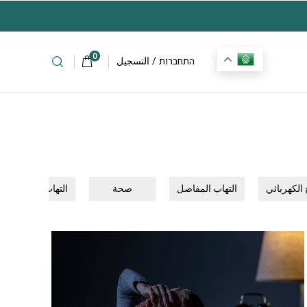
جاني مع أي طلب جهاز
972+
0
התחברות
/
التسجيل
 الكهربائي
التهاب المفاصل
صحة
التهاب المفاصل