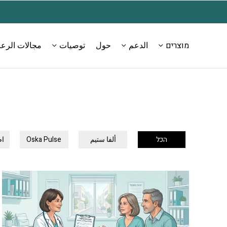
دعم
انتقل إلى المحتوى
المعلومات والمشتريات: 4165-701-54-
شحن مجاني مع أي طلب 
972+
מוצרים
الدعم
حول
توصيات
مجالات الرعا
הכל
ألفا ستيم
Oska Pulse
اض