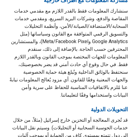
مشاركة المعلومات مع أطراف خارجية
سنشارك المعلومات فقط بالقدر اللازم مع مقدمي خدمات
المقاصة والدفع، وشركات البريد السريع، ومقدمي خدمات
السحابة/الاستضافة/الصيانة/الأمن، وأنظمة التحليلات
والتسويق الرقمي المتوافقة مع القانون وسياساتها (مثل
Google Analytics وMeta/Facebook Pixel)، والمستشارين
المحترفين حسب الحاجة. بالإضافة إلى ذلك، سنقدم
المعلومات للجهات المختصة بموجب القانون وبالقدر اللازم
فقط. في حال وقوع أي حادث أمني قد يضر بخصوصيتك،
سنحتفظ بالوثائق الداخلية ونُبلغ هيئة حماية الخصوصية
والجهات المعنية وفقًا للقانون. أي مزود يُعالج المعلومات نيابةً
عنا مُلزم بالاتفاقيات المناسبة للحفاظ على سرية وأمن
البيانات واستخدامها وفقًا لتعليماتنا.
التحويلات الدولية
قد تُجرى المعالجة أو التخزين خارج إسرائيل (مثلاً، من خلال
خدمات الحوسبة السحابية أو التحليلات). وسيتم نقل البيانات
إلى دول تتمتع بمستوى كافٍ من الحماية أو بموجب آليات