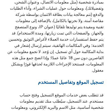
بمبادرة شخصية (مثل معلومات الاتصال، وعنوان الشحن،
وتفضيلاتك)، ومعلومات حول عمليات الشراء، وأداء الطلبات
والدفع (تتم معالجة بيانات بطاقة الائتمان بواسطة شركة
مقاصة آمنة، ولا نخزنها بالكامل)، بالإضافة إلى معلومات
تقنية ومفيدة يتم توليدها تلقائيًا (عنوان IP، ونوع المتصفح
والجهاز، والصفحات التي تمت زيارتها، ومدة الاستخدام). قد
يتم حفظ استفسارات خدمة العملاء لأغراض التوثيق وتحسين
الخدمة؛ وفي المكالمات الهاتفية، سيتم إرسال إشعار في
بداية المكالمة حول أي تسجيل، إن وُجد. لا نجمع معلومات عن
القاصرين دون سن 18 عامًا عمدًا؛ وإذا اتضح جمع مثل هذه
المعلومات، فسنتخذ الإجراءات اللازمة لحذفها فورًا وبشكل
معقول.
تسجيل الموقع وتفاصيل المستخدم
قد تتطلب بعض خدمات الموقع التسجيل وفتح حساب
مستخدم. عند التسجيل، سيُطلب منك تقديم معلومات
شخصية أساسية، مثل الاسم والبريد الإلكتروني، ومعلومات