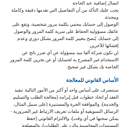
اتصال إضافية عند الحاجة.
يجب عليك التأكد من أن التفاصيل التي تقدمها دقيقة وكاملة
ومحدثة.
الوصول إلى حسابك محمي بكلمة مرور شخصية، وتقع على
عاتقك مسؤولية الحفاظ على سرية كلمة المرور والوصول
إلى حسابك. يُنصح بتغيير كلمة المرور بشكل دوري وعدم
إفشائها للآخرين.
لن تكون شركة ألفا ميد مسؤولة عن أي ضرر ناتج عن
الاستخدام غير المصرح به لحسابك أو عن تخزين كلمة المرور
الخاصة بك بشكل غير صحيح.
الأساس القانوني للمعالجة
سنتصرف على أساس واحد أو أكثر من الأمور التالية: تنفيذ
العقد أو اتخاذ خطوات قبل إبرامه (معالجة الطلب والتسليم
والخدمة)، والموافقة الحرة والمستنيرة (على سبيل المثال،
الرسائل التسويقية أو ملفات تعريف الارتباط غير الضرورية -
يمكن سحبها في أي وقت)، والالتزام القانوني (حفظ
المستندات المحاسبية والرد على الطلبات)، والمصلحة