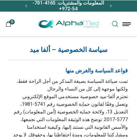
المعلومات والمشتريات: 4165-701-
دعم
انتقل إلى المحتوى
 طلب جهاز
شحن مجاني 
54-972+
0
سياسة الخصوصية – ألفا ميد
قواعد السياسة والغرض منها
تمت صياغة السياسة بصيغة المذكر من أجل الراحة فقط،
ولكنها موجهة إلى كل من النساء والرجال.
تحترم ألفا-ميد خصوصية مستخدمي الموقع الإلكتروني
وتعمل وفقًا لقانون حماية الخصوصية رقم 5741-1981،
التعديل 13، ولائحة حماية الخصوصية (أمن المعلومات) رقم
5777-2017. توضح هذه الوثيقة المعلومات التي نجمعها،
والأسس القانونية التي نستند إليها، وكيفية استخدامنا
ومشاركتنا للمعلومات، ومدة احتفاظنا بها، وحقوقك. لا يوجد