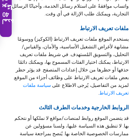
تجريبية
واتساب موافقةً على استلام رسائل الخدمة، وأحيانًا الرسائل
يومًا
40
التجارية، ويمكنك طلب الإزالة في أي وقت.
لمدة
ملفات تعريف الارتباط
يستخدم الموقع ملفات تعريف الارتباط (الكوكيز) ووسومًا
مشابهة لأغراض التشغيل الأساسية، والأمان، والقياس/
التحليل، والتسويق المُستهدف. في شريط ملفات تعريف
الارتباط، يمكنك اختيار الفئات المسموح بها، ويمكنك دائمًا
حذفها أو حظرها من خلال إعدادات المتصفح. قد يؤثر حظر
بعض ملفات تعريف الارتباط على وظائف أجزاء من الموقع.
لمزيد من التفاصيل، يُرجى الاطلاع على
سياسة ملفات
تعريف الارتباط
.
الروابط الخارجية وخدمات الطرف الثالث
قد يتضمن الموقع روابط لمنصات/مواقع لا نملكها أو نتحكم
بها. لا تنطبق هذه السياسة عليها، ولسنا مسؤولين عن
ممارسات الخصوصية الخاصة بها. يُنصح بمراجعة سياسة