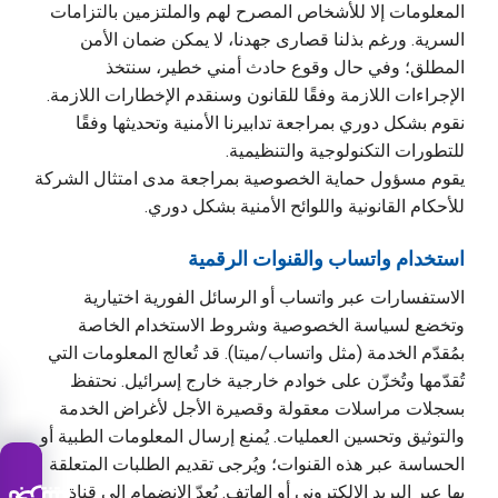
المعلومات إلا للأشخاص المصرح لهم والملتزمين بالتزامات
السرية. ورغم بذلنا قصارى جهدنا، لا يمكن ضمان الأمن
المطلق؛ وفي حال وقوع حادث أمني خطير، سنتخذ
الإجراءات اللازمة وفقًا للقانون وسنقدم الإخطارات اللازمة.
نقوم بشكل دوري بمراجعة تدابيرنا الأمنية وتحديثها وفقًا
للتطورات التكنولوجية والتنظيمية.
يقوم مسؤول حماية الخصوصية بمراجعة مدى امتثال الشركة
للأحكام القانونية واللوائح الأمنية بشكل دوري.
استخدام واتساب والقنوات الرقمية
الاستفسارات عبر واتساب أو الرسائل الفورية اختيارية
وتخضع لسياسة الخصوصية وشروط الاستخدام الخاصة
بمُقدّم الخدمة (مثل واتساب/ميتا). قد تُعالج المعلومات التي
تُقدّمها وتُخزّن على خوادم خارجية خارج إسرائيل. نحتفظ
بسجلات مراسلات معقولة وقصيرة الأجل لأغراض الخدمة
والتوثيق وتحسين العمليات. يُمنع إرسال المعلومات الطبية أو
الحساسة عبر هذه القنوات؛ ويُرجى تقديم الطلبات المتعلقة
بها عبر البريد الإلكتروني أو الهاتف. يُعدّ الانضمام إلى قناة