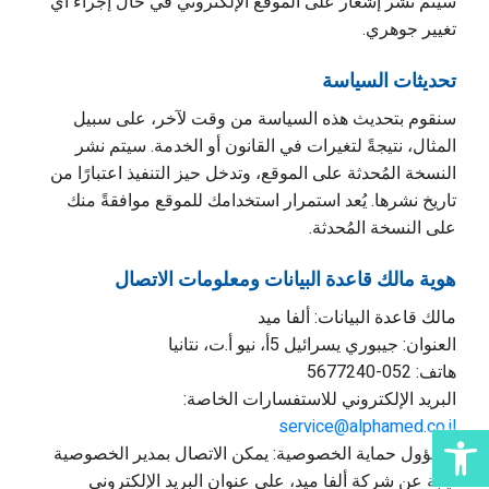
سيتم نشر إشعار على الموقع الإلكتروني في حال إجراء أي
تغيير جوهري.
تحديثات السياسة
سنقوم بتحديث هذه السياسة من وقت لآخر، على سبيل
المثال، نتيجةً لتغيرات في القانون أو الخدمة. سيتم نشر
النسخة المُحدثة على الموقع، وتدخل حيز التنفيذ اعتبارًا من
تاريخ نشرها. يُعد استمرار استخدامك للموقع موافقةً منك
على النسخة المُحدثة.
هوية مالك قاعدة البيانات ومعلومات الاتصال
مالك قاعدة البيانات: ألفا ميد
العنوان: جيبوري يسرائيل 5أ، نيو أ.ت، نتانيا
هاتف: 052-5677240
البريد الإلكتروني للاستفسارات الخاصة:
افتح شريط الوصول
service@alphamed.co.il
مسؤول حماية الخصوصية: يمكن الاتصال بمدير الخصوصية
نيابة عن شركة ألفا ميد، على عنوان البريد الإلكتروني