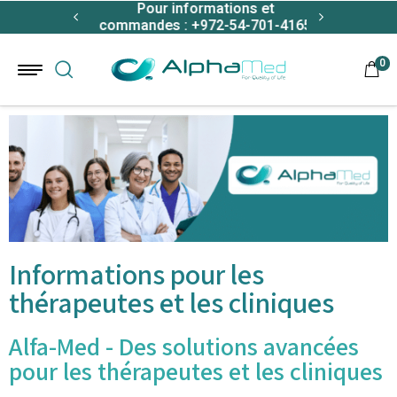
e avec toute
Pour informations et
Livraison g
Aller au contenu
sauvegarde
appareil
commandes : +972-54-701-4165
comman
0
Informations pour les
thérapeutes et les cliniques
Alfa-Med - Des solutions avancées
pour les thérapeutes et les cliniques