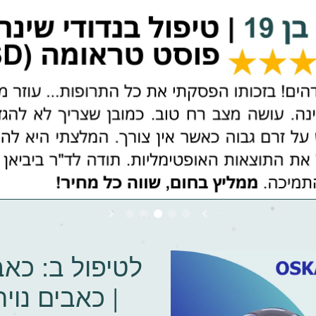
לטיפול ב: כאב
| כאבים נוי