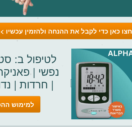
צו כאן כדי לקבל את ההנחה ולהזמין עכשיו >
לטיפול ב: סט
נפשי | פאניק
| חרדות | נדו
למימוש ההט