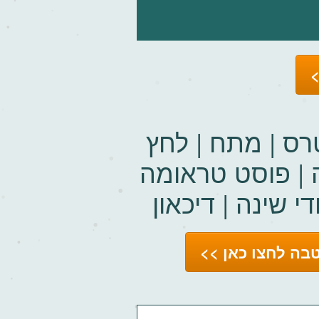
>
רס | מתח | לחץ
ה | פוסט טראומה
די שינה | דיכאון
בה לחצו כאן >>