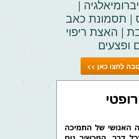
ברומיאלגיה |
ס | תסמונת כאב
ת | האצת ריפוי
 ופצעים
בה לחצו כאן >>