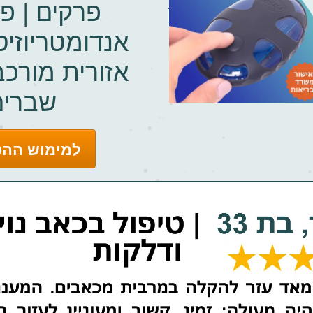
פרקים | פי
אנדומטריוזי
אזורית מורכב
שברים
למימוש ההט