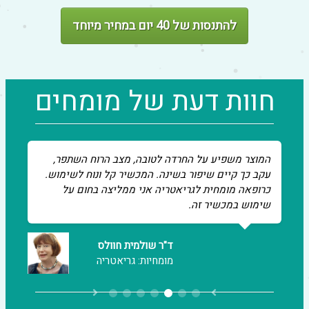
להתנסות של 40 יום במחיר מיוחד
חוות דעת של מומחים
המוצר משפיע על החרדה לטובה, מצב הרוח השתפר, עקב
כך קיים שיפור בשינה. המכשיר קל ונוח לשימוש. כרופאה
מומחית לגריאטריה אני ממליצה בחום על שימוש במכשיר
ד"ר צבי בהריר
זה.
רופא משפחה
ד"ר אלון אשמן
ד"ר שולמית חוולס
ד"ר תמר אנה אדהאן
מומחיות: פסיכיאטריה
מומחיות: גריאטריה
מומחיות : רפואת שיניים
פרופ' שמואל פנחס