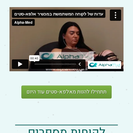
מומחיות: רפואה פנימית ומנהל רפואי, מנכ"ל
לשעבר- בית החולים הדסה
פרופ' ניקולס דניאל רייס
מומחיות: כירורגיה אורתופדית
ד"ר בורס ציטרינבאום
מומחיות: גריאטריה, גריאטריה שיקומית
תתחילו להנות מאלפא-סטים עוד היום