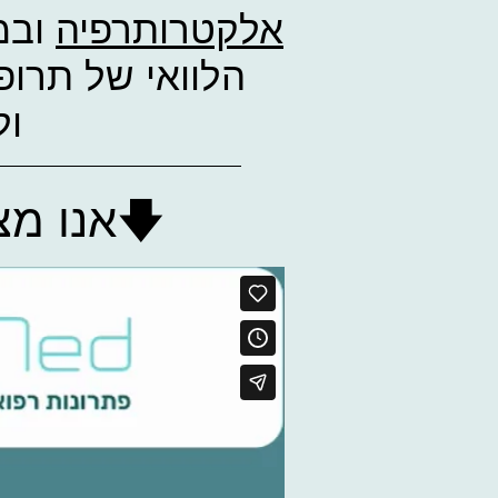
אלקטרותרפיה
ובמ
הלוואי של תרופ
ול
🡇אנו מצ