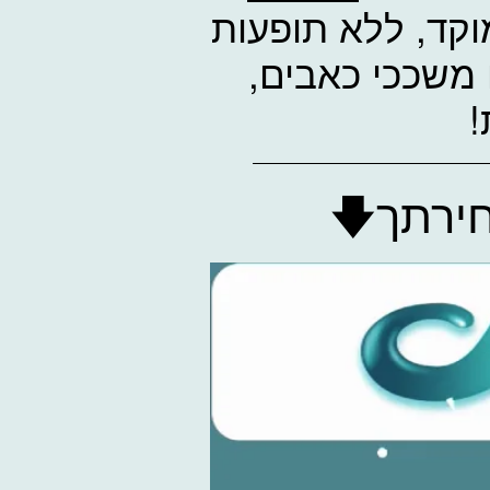
קד, ללא תופעות
 משככי כאבים,
!
חירתך🡇