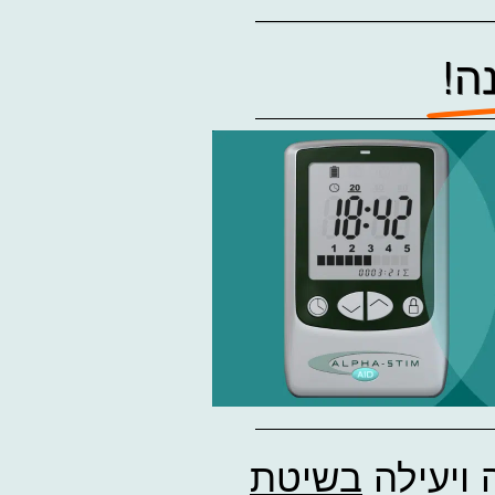
ה!
ויעילה
בשיטת