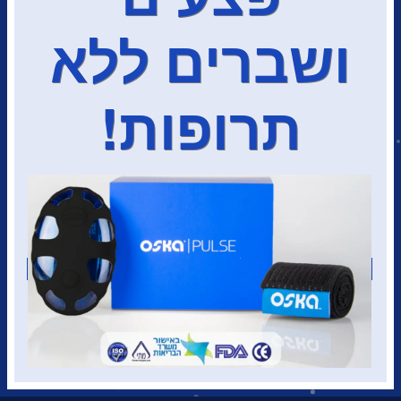
ושברים ללא
תרופות!