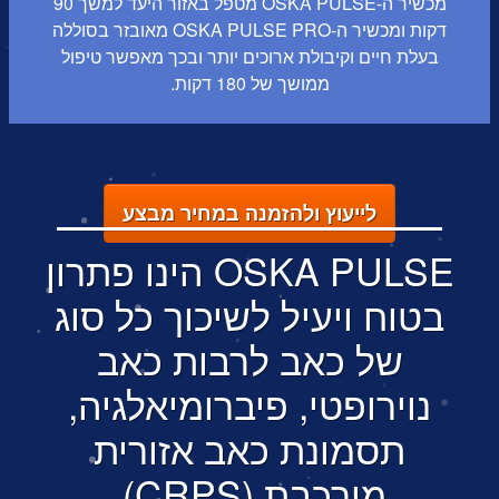
מכשיר ה-OSKA PULSE מטפל באזור היעד למשך 90
דקות ומכשיר ה-OSKA PULSE PRO מאובזר בסוללה
בעלת חיים וקיבולת ארוכים יותר ובכך מאפשר טיפול
ממושך של 180 דקות.
לייעוץ ולהזמנה במחיר מבצע
OSKA PULSE הינו פתרון
בטוח ויעיל לשיכוך כל סוג
של כאב לרבות כאב
נוירופטי, פיברומיאלגיה,
תסמונת כאב אזורית
מורכבת (CRPS),