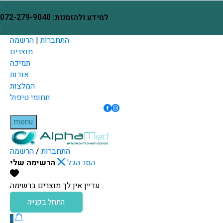
Skip to Content
בחזרה למעלה
ינם עם הזמנת כל מכשיר
למידע ולהזמנות: 072-279-9040
התחברות
|
הרשמה
מוצרים
תמיכה
אודות
המלצות
תחומי טיפול
menu
התחברות
/
הרשמה
הסר הכל
הרשימה שלי
עדיין אין לך מוצרים ברשימה
התחל בקנייה
0