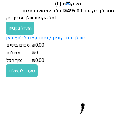
סל קניות (
0
)
חסר לך רק עוד
495.00
₪
ש"ח למשלוח חינם
סל הקניות שלך עדיין ריק!
התחל בקנייה
יש לך קוד קופון / גיפט קארד? לחץ כאן
0.00
₪
סכום ביניים:
₪0
משלוח:
0.00
₪
סך הכל:
מעבר לתשלום