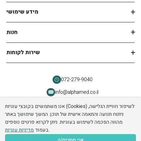
מידע שימושי
חנות
שירות לקוחות
072-279-9040
info@alphamed.co.il
שד' גיבורי ישראל 5 א', א.ת. פולג, נתניה
אנו משתמשים בקובצי עוגיות (Cookies) לשיפור חוויית הגלישה,
ניתוח תנועה והתאמה אישית של תוכן. המשך שימושך באתר
מהווה הסכמה לשימוש בעוגיות. ניתן לקרוא פרטים נוספים
.
בעמוד
מדיניות עוגיות
אני מסכים/ה