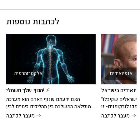
לכתבות נוספות
אופיואידים
אלקטרותרפיה
יואידים בישראל
הגוף שלך חשמלי! ⚡
"פי 50 יותר חזק מהרואין": הישראלים שקיבלו
האם ידעתם שגוף האדם הוא מערכת
פכו לנרקומנים- זו
מופלאה המשלבת בין תהליכים כימיים לבין
 חדשות" על משבר
תהליכים חשמליים? הכימיה אחראית על
מעבר לכתבה
מעבר לכתבה
יצירת ההורמונים, האנזימים