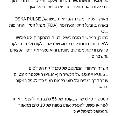
טכנולוגיה המשתמשת בשדות אלקטרומגנטיים בתדר נמוך
כדי לעורר את תהליכי הריפוי הטבעיים של הגוף.
OSKA PULSE מאושר על ידי משרד הבריאות בישראל,
מנהל המזון והתרופות (FDA) בארה”ב ובעל התקן האירופאי
CE.
כמו כן, המכשיר מוכח כיעיל ובטוח במחקרים, לא פולשני,
ללא תרופות ומטפל בכל סוג של כאב, דלקות (לרבות דלקת
פרקים ודלקת מפרקים ניוונית) והוא מאיץ את ריפוי הפצעים
והשברים.
השדה הייחודי והממוטב של טכנולוגית הפולסים
האלקטרומגנטיים (PEMF) של מכשיר ה-OSKA PULSE
עובר דרך בגדים וכל סוגי רקמות הגוף כדי לטפל במקור
הכאב.
המכשיר פולט שדה בקוטר של 56 ס”מ. ניתן להצמיד אותו
לעור או פשוט להפעיל אותו בטווח של 10 ס”מ מהאזור
המטופל לטיפול יעיל.