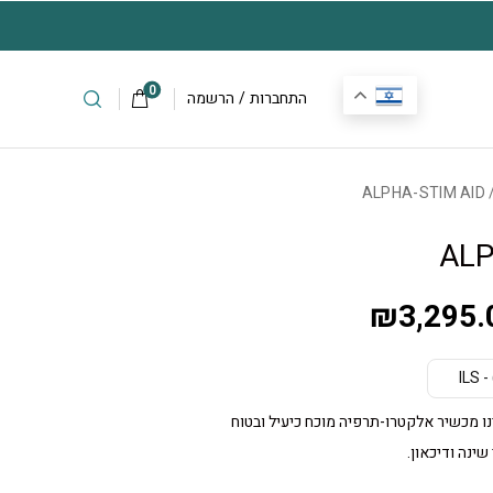
חינם עם הזמנת כל מכשיר
למידע ולהזמנות: 072-279-9040
0
התחברות
/
הרשמה
/ ALPHA-
ALP
₪
3,295.
IL
ר ALPHA-STIM AID הינו מכשיר אלקטרו-תרפיה מוכח כיעיל ובטוח
שינה ודיכאון.