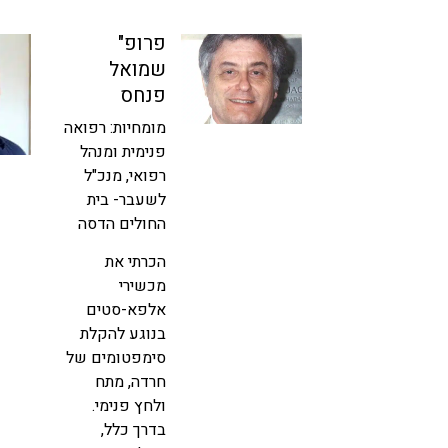
ד"ר דוד
פרופ"
אברהם
שמואל
פיצחדזה
פנחס
ניסיתי את
מומחיות: רפואה
המכשירים עם
פנימית ומנהל
מספר מטופלים
רפואי, מנכ"ל
הסובלים
לשעבר- בית
מחרדה דנטלית
החולים הדסה
אשר קשורה
הכרתי את
לפחד
מכשירי
מטיפולים
אלפא-סטים
שונים במרפאה,
בנוגע להקלת
וראיתי הפחתה
סימפטומים של
משמעותית של
חרדה, מתח
לחץ ומתח עם
ולחץ פנימי.
מטופלים אלה,
בדרך כלל,
פתח סרגל נגישות
בהשוואה