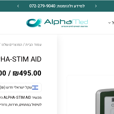
מכשיר
למידע ולהזמנות: 072-279-9040
משלוח 
ל
כמות ALPHA-STIM AID
עמוד הבית
/
המוצרים שלנו
STIM AID
HA-STIM AID
00
/
₪
495.00
שקל ישראלי חדש (₪) - S
מכשי
לטיפול במתחים, חרדות, נדודי 