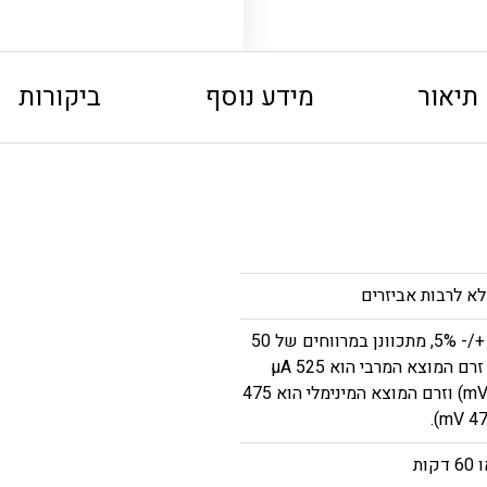
תיאור
מידע נוסף
ביקורות
0 עד 500 מיקרואמפר (µA), +/- 5%, מתכוונן במרווחים של 50
µA. כאשר העומס הוא 1KΩ, זרם המוצא המרבי הוא 525 µA
(משרעת צורת הגל היא 525 mV) וזרם המוצא המינימלי הוא 475