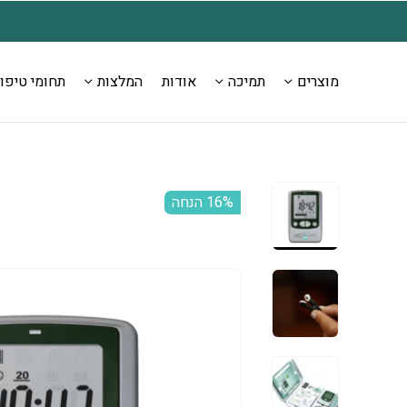
בחזרה למעלה
Skip to Content
דע ולהזמנות: 072-279-9040
משלוח חינם עם הזמנת כל 
מוצרים
תמיכה
אודות
המלצות
תחומי טיפו
‫16% הנחה