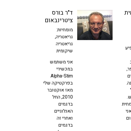
ית
ד"ר בורס
ציטרינבאום
מומחיות:
גריאטריה,
גריאטריה
יע
שיקומית
אני משתמש
,
במכשירי
ם
Alpha-Stim
ה.
בפרקטיקה שלי
מאז אוקטובר
.
2010, החל
חית
בדגמים
ני
האנלוגיים
ום
ואחרי זה
בדגמים