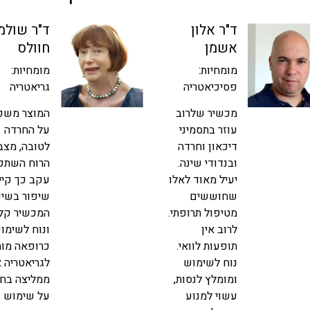
ד"ר אלון
ד"ר שולמ
אשמן
חוולס
מומחיות:
מומחיות:
פסיכיאטריה
גריאטריה
מכשיר שלרוב
המוצר משפ
עוזר בתסמיני
על החרדה
דיכאון וחרדה
לטובה, מצב
ובנדודי שינה.
הרוח השתפר
יעיל מאוד לאלו
עקב כך קיי
שחוששים
שיפור בשינ
מטיפול תרופתי.
המכשיר קל
לרוב אין
ונוח לשימוש
תופעות לוואי.
כרופאה מומ
נוח לשימוש
לגריאטריה א
ומומלץ לנסות,
ממליצה בח
עשוי למנוע
על שימוש