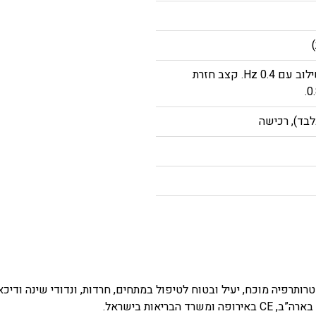
0.5 Hz (פולסים לשנייה) בשילוב עם 0.4 Hz. קצב חזרת
רכישה
יטת אלקטרותרפיה מוכח, יעיל ובטוח לטיפול במתחים, חרדות, ונדודי שינה ודיכאו