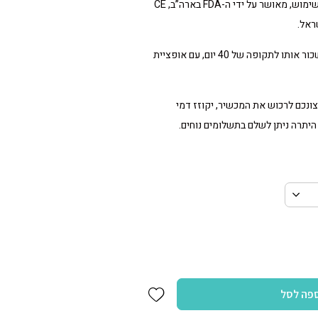
המכשיר קומפקטי, נייד וקל לשימוש, מאושר על ידי ה-FDA בארה”ב, CE
ראל.
שכור אותו לתקופה של
40
יום, עם אופציית
נכם לרכוש את המכשיר, יקוזז דמי
יתרה ניתן לשלם בתשלומים נוחים.
Add wishlist
פה לסל