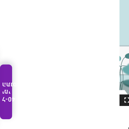
התנסות
ימי
ל-40