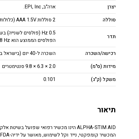
יצרן
ארה"ב, EPI, Inc.
סוללה
2 סוללות AAA 1.5V (כלולות)
תדר
הפולסים הממוצע הוא ‎0.8 Hz‏.
רכישה/השכרה
השכרה ל-40 יום (בישראל בלבד),
מידות (ס"מ)
2.0 × 6.3 × 9.8 סנטימטרים
משקל (ק"ג)
0.101
תיאור
ALPHA-STIM AID הינו מכשיר רפואי שפועל בש
המכשיר קומפקטי, נייד וקל לשימוש, מאושר על ידיה-FDA בארה”ב, CE באירופה ומשרד הבריאות בישראל.