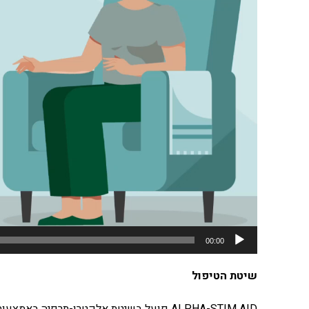
00:00
שיטת הטיפול
ALPHA-STIM AID פועל בשיטת אלקטרו-תרפיה באמצעות גירוי גולגולתי CRANIAL ELECTROTHERAPY STIMULATION (CES).