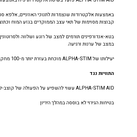
באמצעות אלקטרודות שנצמדות לתנוכי האוזניים, אלפא סט
קבוצות מסוימות של תאי עצב הממוקדים בגזע המוח וכתוצאה
בטא-אנדורפינים תורמים למצב של רוגע ושלווה ולסרוטונין י
במצב של ערנות ורגיעה.
יעילותו של ALPHA-STIM מוכחת בעזרת יותר מ-100 מחקרים קפדניים שנערכו במהלך יותר מ-35 השנים האחרונות.
התוויות נגד
ALPHA-STIM AID עשוי להשפיע על הפעולה של קוצב-לב מושתל מלאכותי ועל הפעולה של פיברילטורים‎ ‏מושתלים.
בטיחות הגירוי לא בוססה במהלך היריון