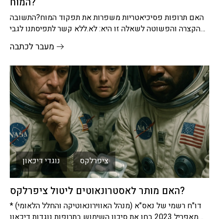
המוח?
האם תרופות פסיכיאטריות משפרות את תפקוד המוח?התשובה
הקצרה והפשוטה לשאלה זו היא: לא.ללא קשר לתפיסתנו לגבי
האופן שבו תרופות פסיכיאטריות
מעבר לכתבה
ציפרלקס
נוגדי דיכאון
האם מותר לאסטרונאוטים ליטול ציפרלקס?
* דו"ח רשמי של נאס"א (מנהל האווירונאוטיקה והחלל הלאומי)
מאפריל 2023 בחן את סיכון השימוש בתרופות נוגדות דיכאון