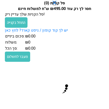
סל קניות (
0
)
חסר לך רק עוד
495.00
₪
ש"ח למשלוח חינם
סל הקניות שלך עדיין ריק!
התחל בקנייה
יש לך קוד קופון / גיפט קארד? לחץ כאן
0.00
₪
סכום ביניים:
₪0
משלוח:
0.00
₪
סך הכל:
מעבר לתשלום