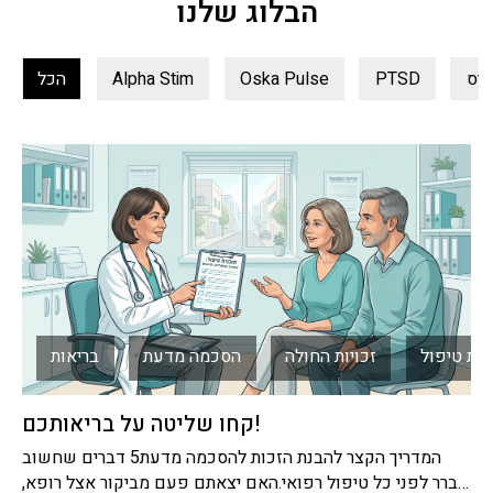
הבלוג שלנו
טיס
PTSD
Oska Pulse
Alpha Stim
הכל
ות טיפול
זכויות החולה
הסכמה מדעת
בריאות
קחו שליטה על בריאותכם!
המדריך הקצר להבנת הזכות להסכמה מדעת5 דברים שחשוב
לברר לפני כל טיפול רפואי.האם יצאתם פעם מביקור אצל רופא,