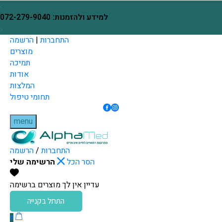
Skip to Content
בחזרה למעלה
ינם עם הזמנת כל מכשיר
למידע ולהזמנות: 072-279-9040
התחברות
|
הרשמה
מוצרים
תמיכה
אודות
המלצות
תחומי טיפול
menu
התחברות
/
הרשמה
הסר הכל
הרשימה שלי
עדיין אין לך מוצרים ברשימה
התחל בקנייה
0