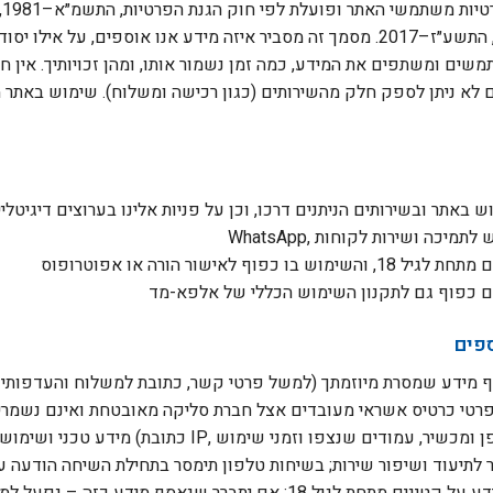
הפרטיות (אבטחת מידע), התשע״ז–2017. מסמך זה מסביר איזה מידע אנו אוספים, על איל
שים ומשתפים את המידע, כמה זמן נשמור אותו, ומהן זכויותיך. אין חו
 לא ניתן לספק חלק מהשירותים (כגון רכישה ומשלוח). שימוש באתר מ
באתר ובשירותים הניתנים דרכו, וכן על פניות אלינו בערוצים דיגיטליים 
ספים
 מידע שמסרת מיוזמתך (למשל פרטי קשר, כתובת למשלוח והעדפותיך)
פרטי כרטיס אשראי מעובדים אצל חברת סליקה מאובטחת ואינם נשמרים
מידע טכני ושימושי הנוצר אוטומטית (כתובת IP, סוג דפדפן
לתיעוד ושיפור שירות; בשיחות טלפון תימסר בתחילת השיחה הודעה ע