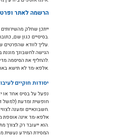
הרשמה לאתר ופרט
ייתכן שחלק מהשירותים
בסיסיים כגון שם, כתובת דוא”ל ופרטי קשר נוספים לפי הצורך.
עליך לוודא שהפרטים שתספק מדויקים, מלאים ועדכניים.
הגישה לחשבונך מוגנת ב
להחליף את הסיסמה מדי תקופה ולא למסור אותה לאחרים.
אלפא-מד לא תישא באחריות לכל נזק שייגרם עקב שימוש בלתי מורשה בחשבונך או בגין שמירת סיסמה שלא כנדרש.
יסודות חוקיים לעיבו
נפעל על בסיס אחד או יו
חופשית ומדעת (למשל דיוו
חשבונאיים ומענה לצווים), ואינטרס לגיטימי (אבטחת מערכות, מניעת הונאה ושיפור השירות תוך שמירה על זכויותיך).
אלפא-מד אינה אוספת מיד
הוא ייעובד רק לצורך מתן מענה מקצועי ויישמר לתקופה קצרה והכרחית בלבד.
המסירת המידע נעשית מרצ