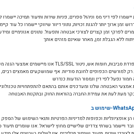
יישמרו לפי דיני מס וניהול ספרים; פניות שירות ותיעוד תמיכה יישמרו
וש זמן ארוך יותר להגנת זכויות; נתוני דיוור שיווקי יישמרו כל עוד ק
מרים לפרקי זמן קצרים לצורכי אבטחה ותפעול. נתונים אנונימיים ומיד
אנו מיישמים אמצעי הגנה מקובלים, לרבות הצפנת TLS/SSL בהעברה
נת רק למורשים הכפופים לחובת סודיות. אף שמושקעים מאמצים רבים, 
לצורכי שירות, תיעוד ושיפור תהליכים. אין לשלוח בערוצים אלו מידע 