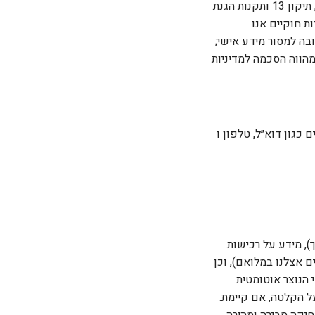
אלפא-מד מכבדת את פרטיות משתמשי האתר ופועלת לפי חוק הגנת הפרטיות, התשמ״א–1981, תיקון 13 ותקנות הגנת
ו יסודות חוקיים אנו
בה למסור מידע אישי;
הווה הסכמה למדיניות
כגון דוא״ל, טלפון ו-
, מידע על רכישות
 אצלנו במלואם), וכן
 ומכשיר, עמודים שנצפו וזמני שימוש). פניות לשירות
ל הקלטה, אם קיימת.