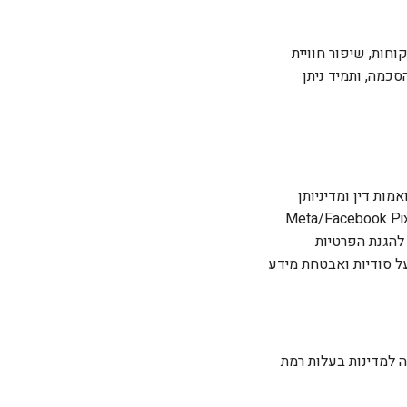
חות, שיפור חוויית
כמה, ותמיד ניתן
של Google Analytics ו-
), ויועצים מקצועיים לפי צורך. בנוסף נמסור מידע לרשויות מוסמכות לפי דין ובמידה הנדרשת
להגנת הפרטיות
ל סודיות ואבטחת מידע
ה למדינות בעלות רמת