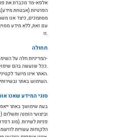
מסתמכים, כיצד אנו משתמ
עם זאת, ללא מידע מסוים
זו.
תחולה
המדיניות חלה על השימוש 
WhatsApp, ככל שנעשה בהם שימוש לתמיכה ושירות לקוחות.
האתר אינו מיועד לקטינים מתחת לגיל 18, והשימוש בו כפוף לאישור הורה או אפוטרופוס.
השימוש באתר ובשירותים כפוף גם לתקנון השימוש הכללי של אלפא-מד.
סוגי המידע שאנו או
בעת שימושך באתר ייאסף
וביצועי הזמנה ותשלום (
הלקוחות עשויות להישמר 
איננו אוספים ביודעין מידע על קטינים מתחת לגיל 18; אם יתברר שנאסף מידע כזה – נפעל למחיקה סבירה ומהירה.