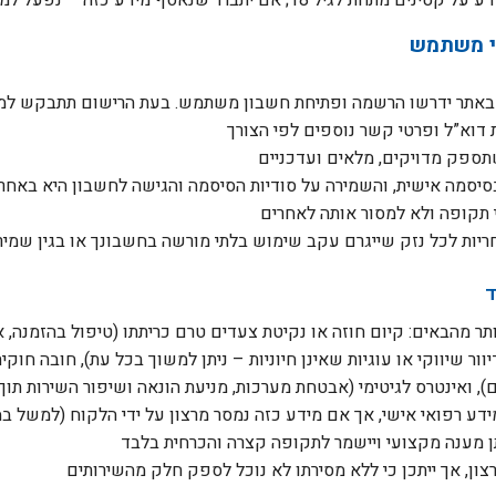
י משתמש
 באתר ידרשו הרשמה ופתיחת חשבון משתמש. בעת הרישום תתבקש למס
סיסמה אישית, והשמירה על סודיות הסיסמה והגישה לחשבון היא באחרי
ד
תר מהבאים: קיום חוזה או נקיטת צעדים טרם כריתתו (טיפול בהזמנה,
ר שיווקי או עוגיות שאינן חיוניות – ניתן למשוך בכל עת), חובה חוק
ע רפואי אישי, אך אם מידע כזה נמסר מרצון על ידי הלקוח (למשל במס
ון, אך ייתכן כי ללא מסירתו לא נוכל לספק חלק מהשירותים