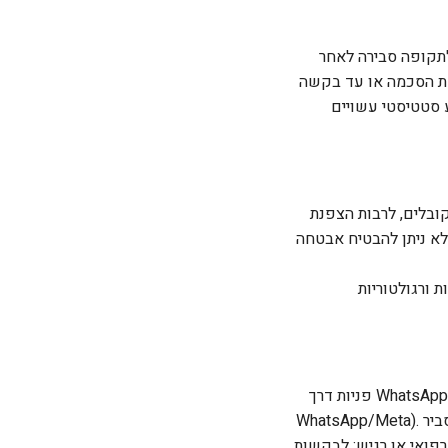
 לתקופה סבירה לאחר
יימת הסכמה או עד בקשה
ע סטטיסטי עשויים
, בקרות גישה, הפרדת סביבות, חומות אש, ניטור
לא ניתן להבטיח אבטחה
פניות דרך WhatsApp או מסרים מיידיים הן אופציונליות וכפופות למדיניות הפרטיות ותנאי השימוש של הספק (למשל
WhatsApp/Meta). ייתכן שמידע שתמסור יעובד ויישמר בשרתי צדדים שלישיים מחוץ לישראל. אנו שומרים תיעוד סביר
רפואי או רגיש; לבקשות