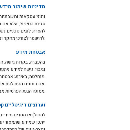
מדיניות שימור מידע
נתוני עסקאות וחשבוניות 
סגירת הטיפול, אלא אם דר
להסרה; לוגים טכניים נש
להישמר לצורכי מחקר וניתוח ללא הגבלת זמן, מאחר שאינם מזהים אותך.
אבטחת מידע
וגיבוי. גישה למידע נית
מוחלטת; באירוע אבטחה חמור נפעל לפי דין ונמסור הודעות כנדרש.
אנו בוחנים מעת לעת את אמצעי האבטחה שלנו ומעדכנים אותם בהתאם להתפתחויות טכנולוגיות ורגולטוריות.
ממונה הגנת הפרטיות מבקר מעת לעת את עמידת החברה בהוראות החוק ובתקנות האבטחה.
שימוש ב-WhatsApp וערוצים דיגיטליים
ות
וקצר-טווח של ההתכתבות 