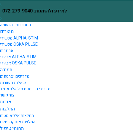
Skip to Content
בחזרה למעלה
עם הזמנת כל מכשיר
למידע ולהזמנות: 072-279-9040
התחברות
|
הרשמה
מוצרים
מכשירי ALPHA-STIM
מכשירי OSKA PULSE
אביזרים
אביזרי ALPHA-STIM
אביזרי OSKA PULSE
תמיכה
מדריכים וסרטונים
שאלות תשובות
מדריכי הבריאות של אלפא-מד
צור קשר
אודות
המלצות
המלצות אלפא סטים
המלצות אוסקה פולס
תחומי טיפול