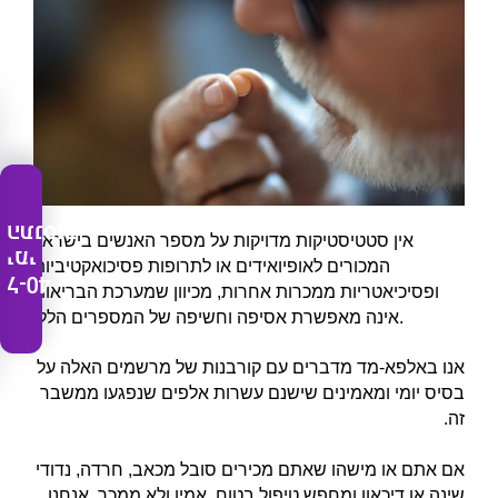
התנסות
אין סטטיסטיקות מדויקות על מספר האנשים בישראל
ימי
המכורים לאופיואידים או לתרופות פסיכואקטיביות
ל-40
ופסיכיאטריות ממכרות אחרות, מכיוון שמערכת הבריאות
אינה מאפשרת אסיפה וחשיפה של המספרים הללו.
אנו באלפא-מד מדברים עם קורבנות של מרשמים האלה על
בסיס יומי ומאמינים שישנם עשרות אלפים שנפגעו ממשבר
זה.
אם אתם או מישהו שאתם מכירים סובל מכאב, חרדה, נדודי
שינה או דיכאון ומחפש טיפול בטוח, אמין ולא ממכר, אנחנו