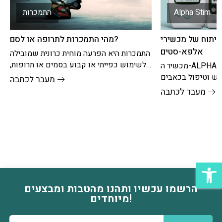
Alpha Stim
התמכרות
פיתוח של מכשירי
מהי התמכרות לתרופה או לסם?
אלפא-סטים
התמכרות היא הפרעה מוחית כרונית שמובילה
לשימוש כפייתי או קבוע בסמים או תרופות,
מכשיר ה-ALPHA-STIM הינו פריצת דרך
גם כאשר היא גורמת לנזק.זה משפיע בעיקר
פש וטיפול בכאבים
מעבר לכתבה
שר מוכחת, בטוחה
מעבר לכתבה
ות
הרשמו עכשיו ותהנו מהטבות ומבצעים
דוא׳׳ל
מיוחדים!