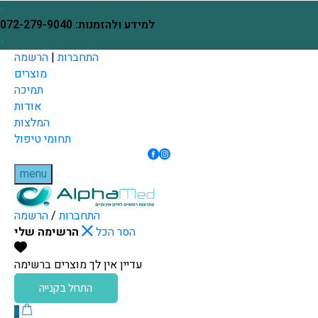
Skip to Content
בחזרה למעלה
ינם עם הזמנת כל מכשיר
למידע ולהזמנות: 072-279-9040
התחברות
|
הרשמה
מוצרים
תמיכה
אודות
המלצות
תחומי טיפול
menu
התחברות
/
הרשמה
הסר הכל
הרשימה שלי
עדיין אין לך מוצרים ברשימה
התחל בקנייה
0