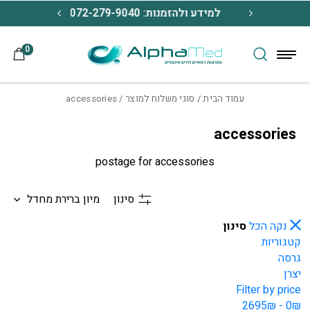
בחזרה למעלה
Skip to Content
נת כל מכשיר
למידע ולהזמנות: 072-279-9040
משלוח חינם 
0
עמוד הבית
/ סוגי משלוח למוצר / accessories
accessories
postage for accessories
סינון
מיון ברירת מחדל
נקה הכל
סינון
קטגוריות
גרסה
יצרן
Filter by price
0₪ - 2695₪