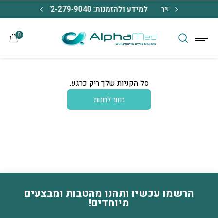
בחזרה למעלה
Skip to Content
הזמנת כל מכשיר
למידע ולהזמנות: 072-279-9040
משלוח חינ
0
סל הקניות שלך ריק כרגע.
חזור לחנות
הרשמו עכשיו ותהנו מהטבות ומבצעים
דוא׳׳ל
מיוחדים!