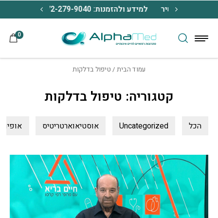
בחזרה למעלה
Skip to Content
מנת כל מכשיר
למידע ולהזמנות: 072-279-9040
משלוח חינם 
0
עמוד הבית
/ טיפול בדלקות
קטגוריה: טיפול בדלקות
הכל
Uncategorized
אוסטיאוארטריטיס
אופיואי