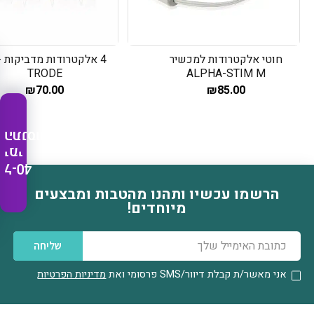
חוטי אלקטרודות למכשיר
4 
TRODE
ALPHA-STIM M
₪
70.00
₪
85.00
התנסות
ימי
ל-40
הרשמו עכשיו ותהנו מהטבות ומבצעים
דוא׳׳ל
מיוחדים!
שליחה
אני מאשר/ת קבלת דיוור/SMS
פרסומי ואת
מדיניות הפרטיות