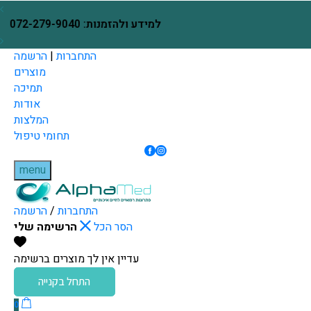
Skip to Content
בחזרה למעלה
ינם עם הזמנת כל מכשיר
למידע ולהזמנות: 072-279-9040
התחברות
|
הרשמה
מוצרים
תמיכה
אודות
המלצות
תחומי טיפול
menu
התחברות
/
הרשמה
הסר הכל
הרשימה שלי
עדיין אין לך מוצרים ברשימה
התחל בקנייה
0