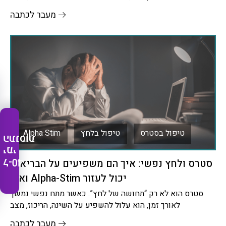
כנראה לחוצים.סטרס (לחץ
מעבר לכתבה
טיפול בסטרס
טיפול בלחץ
Alpha Stim
התנסות
ימי
ל-40
סטרס ולחץ נפשי: איך הם משפיעים על הבריאות
ואיך Alpha-Stim יכול לעזור
סטרס הוא לא רק “תחושה של לחץ”. כאשר מתח נפשי נמשך
לאורך זמן, הוא עלול להשפיע על השינה, הריכוז, מצב
מעבר לכתבה