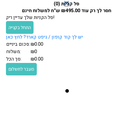
סל קניות (
0
)
חסר לך רק עוד
495.00
₪
ש"ח למשלוח חינם
סל הקניות שלך עדיין ריק!
התחל בקנייה
יש לך קוד קופון / גיפט קארד? לחץ כאן
0.00
₪
סכום ביניים:
₪0
משלוח:
0.00
₪
סך הכל:
מעבר לתשלום